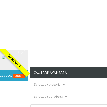
ANDUT !
CAUTARE AVANSATA
259.000€
Vanzari
Selectati categorie
Selectati tipul oferta