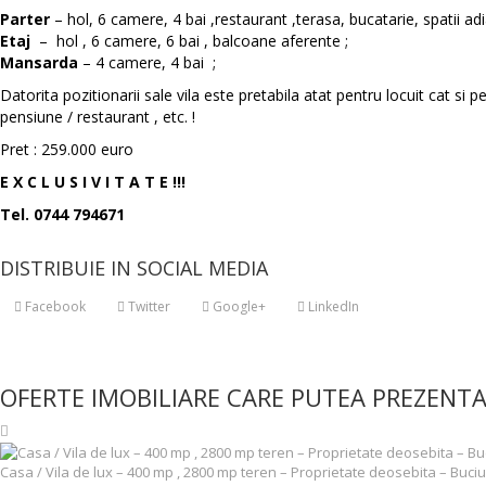
Parter
– hol, 6 camere, 4 bai ,restaurant ,terasa, bucatarie, spatii ad
Etaj
– hol , 6 camere, 6 bai , balcoane aferente ;
Mansarda
– 4 camere, 4 bai ;
Datorita pozitionarii sale vila este pretabila atat pentru locuit cat si 
pensiune / restaurant , etc. !
Pret : 259.000 euro
E X C L U S I V I T A T E !!!
Tel. 0744 794671
DISTRIBUIE IN SOCIAL MEDIA
Facebook
Twitter
Google+
LinkedIn
OFERTE IMOBILIARE CARE PUTEA PREZENTA
Casa / Vila de lux – 400 mp , 2800 mp teren – Proprietate deosebita – Buci