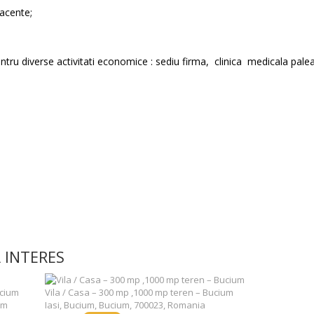
iacente;
pentru diverse activitati economice : sediu firma, clinica medicala paleat
 INTERES
Vila / Casa – 300 mp ,1000 mp teren – Bucium
um
Iasi, Bucium, Bucium, 700023, Romania