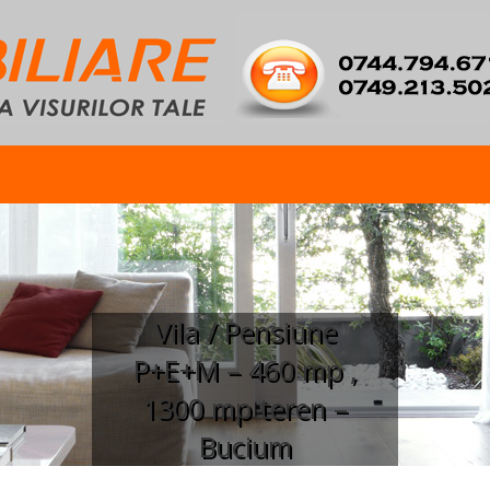
Vila / Pensiune
P+E+M – 460 mp ,
1300 mp teren –
Bucium