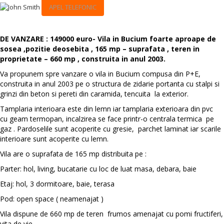
APEL TELEFONIC
DE VANZARE : 149000 euro- Vila in Bucium foarte aproape de
sosea ,pozitie deosebita , 165 mp – suprafata , teren in
proprietate – 660 mp , construita in anul 2003.
Va propunem spre vanzare o vila in Bucium compusa din P+E,
construita in anul 2003 pe o structura de zidarie portanta cu stalpi si
grinzi din beton si pereti din caramida, tencuita la exterior.
Tamplaria interioara este din lemn iar tamplaria exterioara din pvc
cu geam termopan, incalzirea se face printr-o centrala termica pe
gaz . Pardoselile sunt acoperite cu gresie, parchet laminat iar scarile
interioare sunt acoperite cu lemn.
Vila are o suprafata de 165 mp distribuita pe :
Parter: hol, living, bucatarie cu loc de luat masa, debara, baie
Etaj: hol, 3 dormitoare, baie, terasa
Pod: open space ( neamenajat )
Vila dispune de 660 mp de teren frumos amenajat cu pomi fructiferi,
vita de vie .