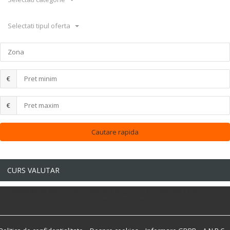
Selectati tipul oferta
€
€
CURS VALUTAR
SC ARPA IMOB SRL | CUI: 37284572 | Reg. Com. J22/724/2017 | Str. Grigore
Ureche, nr. 1-3, Iasi