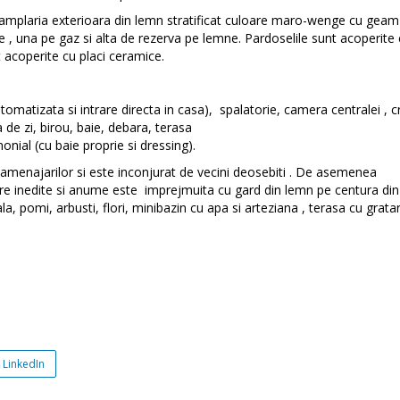
 tamplaria exterioara din lemn stratificat culoare maro-wenge cu geam
e , una pe gaz si alta de rezerva pe lemne. Pardoselile sunt acoperite
 acoperite cu placi ceramice.
omatizata si intrare directa in casa), spalatorie, camera centralei , 
de zi, birou, baie, debara, terasa
nial (cu baie proprie si dressing).
i amenajarilor si este inconjurat de vecini deosebiti . De asemenea
re inedite si anume este imprejmuita cu gard din lemn pe centura din
pomi, arbusti, flori, minibazin cu apa si arteziana , terasa cu gratar
LinkedIn