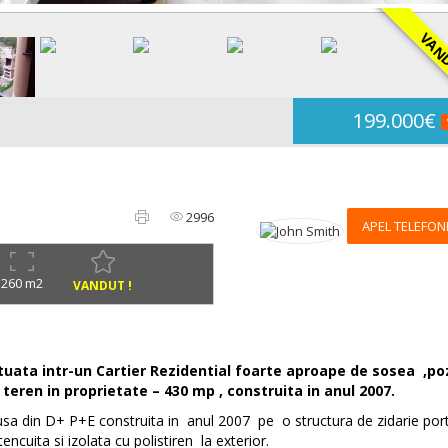
VANDU
199.000€
2996
APEL TELEFON
260 m2
VANDUT !
tuata intr-un Cartier Rezidential foarte aproape de sosea ,poz
 teren in proprietate – 430 mp
, construita in anul 2007.
a din D+ P+E construita in anul 2007 pe o structura de zidarie por
tencuita si izolata cu polistiren la exterior.