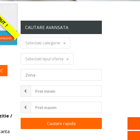
T !
CAUTARE AVANSATA
VANZARI
Selectati categorie
Selectati tipul oferta
IC
€
€
itie /
tanta