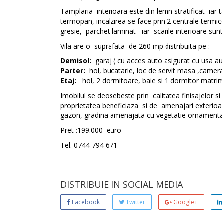
Tamplaria interioara este din lemn stratificat iar
termopan, incalzirea se face prin 2 centrale termic
gresie, parchet laminat iar scarile interioare sunt
Vila are o suprafata de 260 mp distribuita pe :
Demisol:
garaj ( cu acces auto asigurat cu usa aut
Parter:
hol, bucatarie, loc de servit masa ,camera 
Etaj:
hol, 2 dormitoare, baie si 1 dormitor matrimo
Imobilul se deosebeste prin calitatea finisajelor s
proprietatea beneficiaza si de amenajari exterioa
gazon, gradina amenajata cu vegetatie ornamentala, 
Pret :199.000 euro
Tel. 0744 794 671
DISTRIBUIE IN SOCIAL MEDIA
Facebook
Twitter
Google+