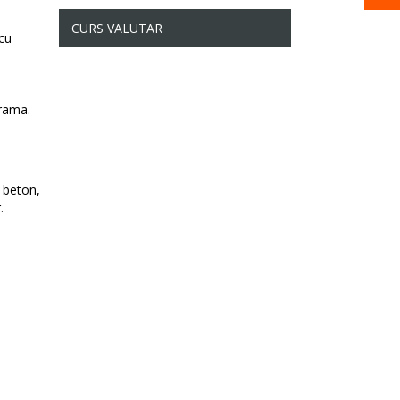
CURS VALUTAR
 cu
crama.
 beton,
.