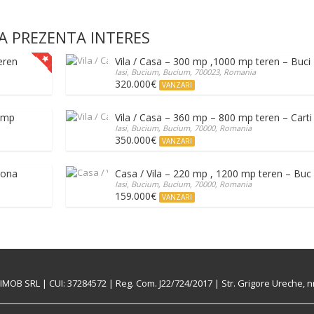
A PREZENTA INTERES
teren – Proprietate deosebita – Bucium
Vila / Casa – 300 mp ,1000 mp teren – Buc
Iasi, Bucium, Bucium, 700023, Romania
320.000€
VANZARI
0 mp teren – Bucium
Vila / Casa – 360 mp – 800 mp teren – Carti
Iasi, Bucium, Bucium, 70000, Romania
350.000€
VANZARI
Zona Rezidentiala – Bucium
Casa / Vila – 220 mp , 1200 mp teren – Buc
Iasi, Bucium, Bucium, 70000, Romania
159.000€
VANZARI
MOB SRL | CUI: 37284572 | Reg. Com. J22/724/2017 | Str. Grigore Ureche, nr.