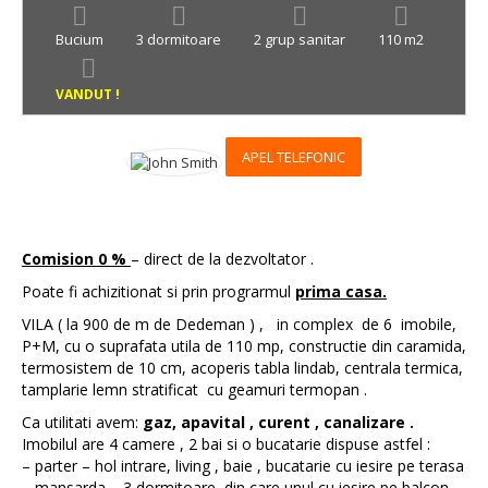
Bucium
3 dormitoare
2 grup sanitar
110 m2
VANDUT !
APEL TELEFONIC
Comision 0 %
– direct de la dezvoltator .
Poate fi achizitionat si prin prograrmul
prima casa.
VILA ( la 900 de m de Dedeman ) , in complex de 6 imobile,
P+M, cu o suprafata utila de 110 mp, constructie din caramida,
termosistem de 10 cm, acoperis tabla lindab, centrala termica,
tamplarie lemn stratificat cu geamuri termopan .
Ca utilitati avem:
gaz, apavital , curent , canalizare .
Imobilul are 4 camere , 2 bai si o bucatarie dispuse astfel :
– parter – hol intrare, living , baie , bucatarie cu iesire pe terasa
– mansarda – 3 dormitoare, din care unul cu iesire pe balcon ,