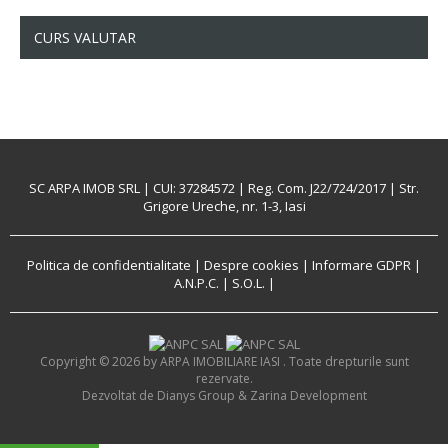
CURS VALUTAR
SC ARPA IMOB SRL | CUI: 37284572 | Reg. Com. J22/724/2017 | Str.
Grigore Ureche, nr. 1-3, Iasi
Politica de confidentialitate
|
Despre cookies
|
Informare GDPR
|
A.N.P.C.
|
S.O.L.
|
Copyright ©
2026
by ARPA IMOBILIARE IASI . Toate drepturile sunt
rezervate.
Dezvoltat de Dianys Group &
Zarina Development