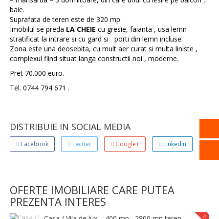
baie.
Suprafata de teren este de 320 mp.
Imobilul se preda
LA CHEIE
cu gresie, faianta , usa lemn
stratificat la intrare si cu gard si porti din lemn incluse.
Zona este una deosebita, cu mult aer curat si multa liniste ,
complexul fiind situat langa constructii noi , moderne.
Pret 70.000 euro.
Tel. 0744 794 671 .
DISTRIBUIE IN SOCIAL MEDIA
Facebook
Twitter
Google+
LinkedIn
OFERTE IMOBILIARE CARE PUTEA
PREZENTA INTERES
Casa / Vila de lux – 400 mp , 2800 mp teren – Propriet