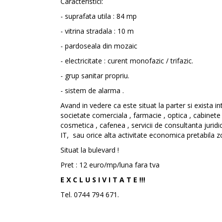
Caracteristici:
- suprafata utila : 84 mp
- vitrina stradala : 10 m
- pardoseala din mozaic
- electricitate : curent monofazic / trifazic.
- grup sanitar propriu.
- sistem de alarma .
Avand in vedere ca este situat la parter si exista int
societate comerciala , farmacie , optica , cabinet
cosmetica , cafenea , servicii de consultanta juridi
IT, sau orice alta activitate economica pretabila zo
Situat la bulevard !
Pret : 12 euro/mp/luna fara tva
E X C L U S I V I T A T E !!!
Tel. 0744 794 671.