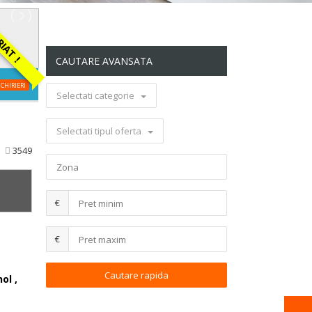
AT !
CAUTARE AVANSATA
CHIRIERI
Selectati categorie
Selectati tipul oferta
3549
€
€
ol ,