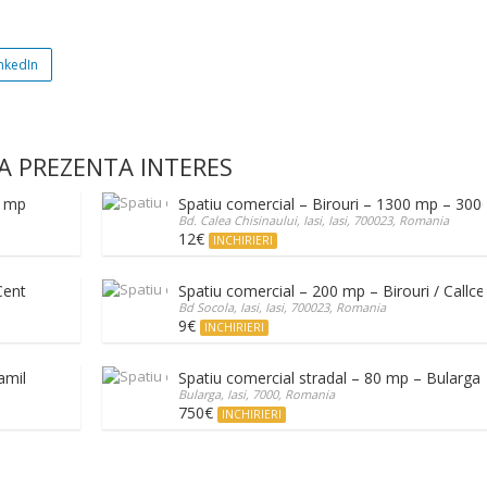
nkedIn
A PREZENTA INTERES
 mp – str. Cuza Voda , Centru
Spatiu comercial – Birouri – 1300 mp – 3000
Bd. Calea Chisinaului, Iasi, Iasi, 700023, Romania
12€
INCHIRIERI
entru Civic
Spatiu comercial – 200 mp – Birouri / Callce
Bd Socola, Iasi, Iasi, 700023, Romania
9€
INCHIRIERI
Family Market Bucium
Spatiu comercial stradal – 80 mp – Bularga
Bularga, Iasi, 7000, Romania
750€
INCHIRIERI