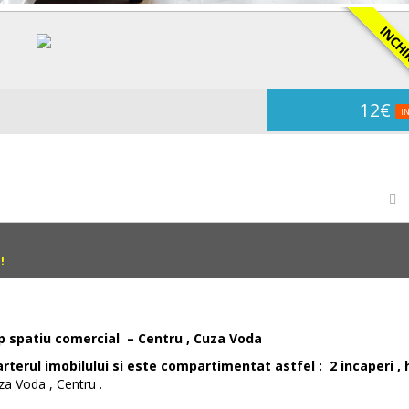
INCHIRI
12€
IN
!
p spatiu comercial – Centru , Cuza Voda
rterul imobilului si este compartimentat astfel : 2 incaperi , h
za Voda , Centru .