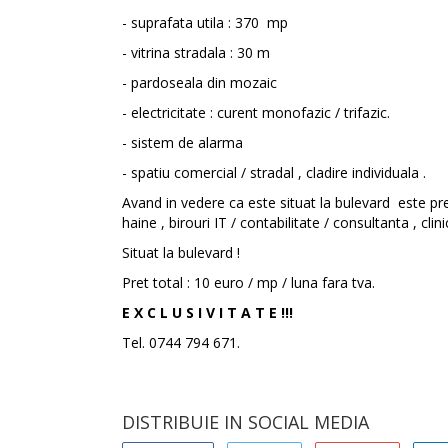
- suprafata utila : 370 mp
- vitrina stradala : 30 m
- pardoseala din mozaic
- electricitate : curent monofazic / trifazic.
- sistem de alarma
- spatiu comercial / stradal , cladire individuala .
Avand in vedere ca este situat la bulevard este pret
haine , birouri IT / contabilitate / consultanta , c
Situat la bulevard !
Pret total : 10 euro / mp / luna fara tva.
E X C L U S I V I T A T E !!!
Tel. 0744 794 671.
DISTRIBUIE IN SOCIAL MEDIA