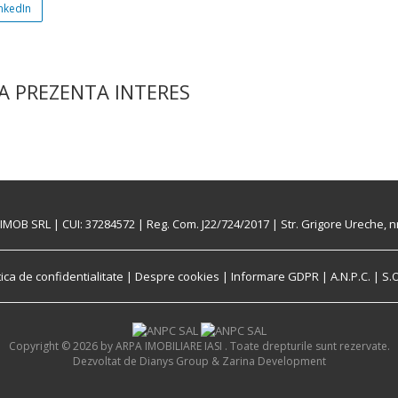
nkedIn
A PREZENTA INTERES
MOB SRL | CUI: 37284572 | Reg. Com. J22/724/2017 | Str. Grigore Ureche, nr.
tica de confidentialitate
|
Despre cookies
|
Informare GDPR
|
A.N.P.C.
|
S.O
Copyright ©
2026
by ARPA IMOBILIARE IASI . Toate drepturile sunt rezervate.
Dezvoltat de Dianys Group &
Zarina Development