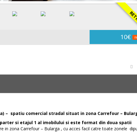
RETRA
10€
IN
a) – spatiu comercial stradal situat in zona Carrefour – Bular
parter si etajul 1 al imobilului si este format din doua spatii
dire in zona Carrefour – Bularga , cu acces facil catre toate zonele di