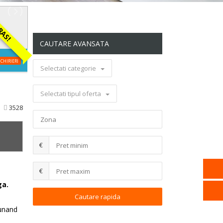
S!
CAUTARE AVANSATA
CHIRIERI
Selectati categorie
Selectati tipul oferta
3528
€
€
ga.
punand