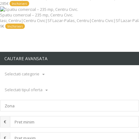
285€
Inchirieri
Spatiu comercial – 235 mp, Centru Civic.
Iasi, Centru|Centru Civic|Sf Lazar-Palas, Centru|Centru Civic|Sf Lazar-Pa
9€
Inchirieri
CAUTARE AVANSATA
Selectati categorie
Selectati tipul oferta
€
€