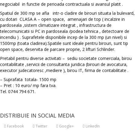
negociabil in functie de perioada contractuala si avansul platit .
Spatiul de 300 mp se afla intr-o cladire de birouri situata la bulevard,
cu dotari CLASA A – open space, amenajari de top ( incalzire in
pardoseala ,sistem climatizare integrat , infrastructura de
telecomunicatii si PC in pardoseala /podea tehnica , detectoare de
incendiu ) . Suprafetele disponibile incep de la 300 mp (un nivel) si
1500mp (toata cladirea).Spatiile sunt ideale pentru birouri, sunt tip
open space, deservita de parcare proprie, 2 lifturi Schlinder.
Pretabil pentru diverse activitati – sediu societate comerciala, birou
contabilitate ,servicii de consultanta juridica (birouri de avocatura,
executor judecatoresc ,mediere ), birou IT, firma de contabilitate .
– Suprafata totala- 1500 mp
– Pret : 10 euro/ mp fara tva.
Tel. 0744 794 671.
DISTRIBUIE IN SOCIAL MEDIA
Facebook
Twitter
Google+
LinkedIn