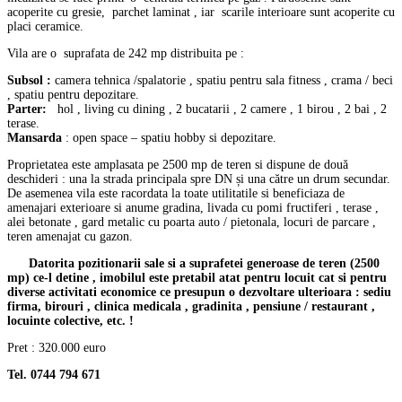
acoperite cu gresie, parchet laminat , iar scarile interioare sunt acoperite cu
placi ceramice.
Vila are o suprafata de 242 mp distribuita pe :
Subsol :
camera tehnica /spalatorie , spatiu pentru sala fitness , crama / beci
, spatiu pentru depozitare.
Parter:
hol , living cu dining , 2 bucatarii , 2 camere , 1 birou , 2 bai , 2
terase.
Mansarda
: open space – spatiu hobby si depozitare.
Proprietatea este amplasata pe 2500 mp de teren si dispune de două
deschideri : una la strada principala spre DN și una către un drum secundar.
De asemenea vila este racordata la toate utilitatile si beneficiaza de
amenajari exterioare si anume gradina, livada cu pomi fructiferi , terase ,
alei betonate , gard metalic cu poarta auto / pietonala, locuri de parcare ,
teren amenajat cu gazon.
Datorita pozitionarii sale si a suprafetei generoase de teren (2500
mp) ce-l detine , imobilul este pretabil atat pentru locuit cat si pentru
diverse activitati economice ce presupun o dezvoltare ulterioara : sediu
firma, birouri , clinica medicala , gradinita , pensiune / restaurant ,
locuinte colective, etc. !
Pret : 320.000 euro
Tel. 0744 794 671