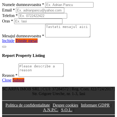
Numele dumneavoastra
*
Email
*
Telefon
*
Oras
*
Mesajul dumneavoastra
*
Inchide
Trimite mesaj
Report Property Listing
Reason
*
Close
Submit
SC ARPA IMOB SRL | CUI: 37284572 | Reg. Com. J22/724/2017 |
Str. Grigore Ureche, nr. 1-3, Iasi
Politica de confidentialitate
|
Despre cookies
|
Informare GDPR
|
A.N.P.C.
|
S.O.L.
|