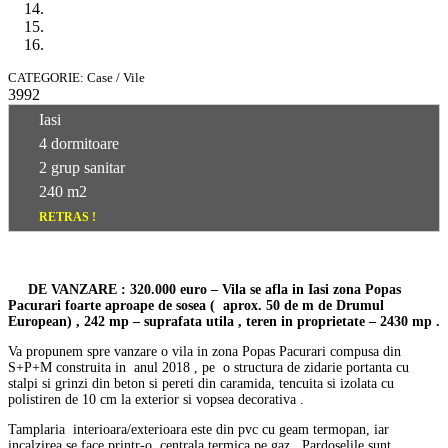
CATEGORIE: Case / Vile
3992
Iasi
4 dormitoare
2 grup sanitar
240 m2
RETRAS !
DE VANZARE : 320.000 euro – Vila se afla in
Iasi zona Popas
Pacurari
foarte aproape de sosea ( aprox. 50
de m de Drumul
European)
, 242 mp – suprafata utila , teren in proprietate – 2430 mp .
Va propunem spre vanzare o vila in zona Popas Pacurari compusa din
S+P+M construita in anul 2018 , pe o structura de zidarie portanta cu
stalpi si grinzi din beton si pereti din caramida, tencuita si izolata cu
polistiren de 10 cm la exterior si vopsea decorativa .
Tamplaria interioara/exterioara este din pvc cu geam termopan, iar
incalzirea se face printr-o centrala termica pe gaz . Pardoselile sunt