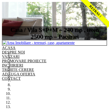
RETRAS !
Casa / Vila S+P+M – 240 mp , teren
2500 mp – Pacurari
ACASA
DESPRE NOI
VANZARI
PROMOVARE PROIECTE
INCHIRIERI
TRIMITE CERERE
ADAUGA OFERTA
CONTACT