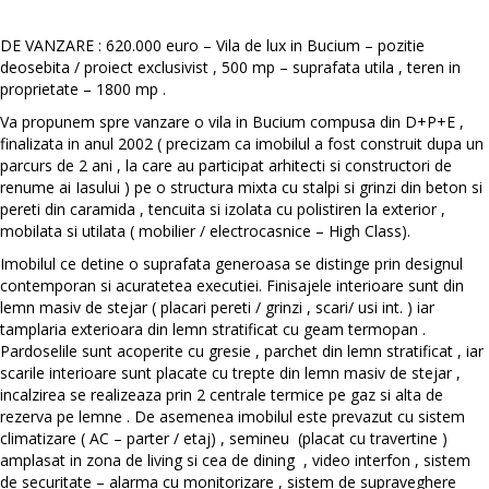
DE VANZARE : 620.000 euro – Vila de lux in Bucium – pozitie
deosebita / proiect exclusivist , 500 mp – suprafata utila , teren in
proprietate – 1800 mp .
Va propunem spre vanzare o vila in Bucium compusa din D+P+E ,
finalizata in anul 2002 ( precizam ca imobilul a fost construit dupa un
parcurs de 2 ani , la care au participat arhitecti si constructori de
renume ai Iasului ) pe o structura mixta cu stalpi si grinzi din beton si
pereti din caramida , tencuita si izolata cu polistiren la exterior ,
mobilata si utilata ( mobilier / electrocasnice – High Class).
Imobilul ce detine o suprafata generoasa se distinge prin designul
contemporan si acuratetea executiei. Finisajele interioare sunt din
lemn masiv de stejar ( placari pereti / grinzi , scari/ usi int. ) iar
tamplaria exterioara din lemn stratificat cu geam termopan .
Pardoselile sunt acoperite cu gresie , parchet din lemn stratificat , iar
scarile interioare sunt placate cu trepte din lemn masiv de stejar ,
incalzirea se realizeaza prin 2 centrale termice pe gaz si alta de
rezerva pe lemne . De asemenea imobilul este prevazut cu sistem
climatizare ( AC – parter / etaj) , semineu (placat cu travertine )
amplasat in zona de living si cea de dining , video interfon , sistem
de securitate – alarma cu monitorizare , sistem de supraveghere