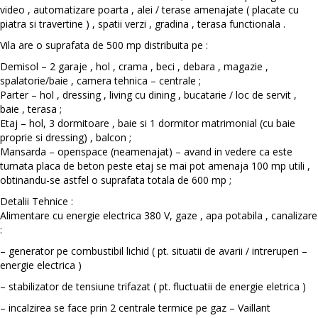
video , automatizare poarta , alei / terase amenajate ( placate cu
piatra si travertine ) , spatii verzi , gradina , terasa functionala .
Vila are o suprafata de 500 mp distribuita pe :
Demisol – 2 garaje , hol , crama , beci , debara , magazie ,
spalatorie/baie , camera tehnica – centrale ;
Parter – hol , dressing , living cu dining , bucatarie / loc de servit ,
baie , terasa ;
Etaj – hol, 3 dormitoare , baie si 1 dormitor matrimonial (cu baie
proprie si dressing) , balcon ;
Mansarda – openspace (neamenajat) – avand in vedere ca este
turnata placa de beton peste etaj se mai pot amenaja 100 mp utili ,
obtinandu-se astfel o suprafata totala de 600 mp ;
Detalii Tehnice :
Alimentare cu energie electrica 380 V, gaze , apa potabila , canalizare
:
– generator pe combustibil lichid ( pt. situatii de avarii / intreruperi –
energie electrica )
– stabilizator de tensiune trifazat ( pt. fluctuatii de energie eletrica )
– incalzirea se face prin 2 centrale termice pe gaz – Vaillant