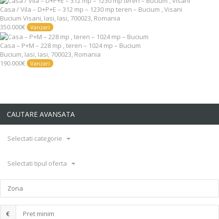
Casa / Vila – D+P+E – 312 mp – 1230 mp teren – Bucium , Visani
Bucium Visani, Iasi, Iasi, 700023, Romania
350.000€
Vanzari
Casa – P+M – 228 mp , teren – 1024 mp – Bucium
Bucium, Iasi, Iasi, 700023, Romania
190.000€
Vanzari
CAUTARE AVANSATA
Selectati categorie
Selectati tipul oferta
€