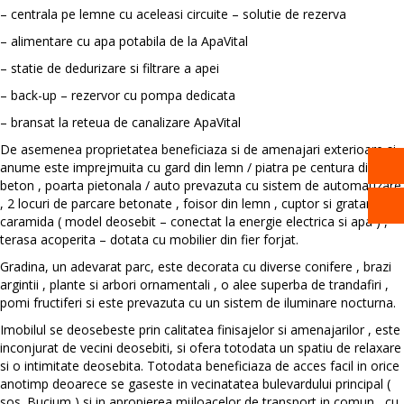
– centrala pe lemne cu aceleasi circuite – solutie de rezerva
– alimentare cu apa potabila de la ApaVital
– statie de dedurizare si filtrare a apei
– back-up – rezervor cu pompa dedicata
– bransat la reteua de canalizare ApaVital
De asemenea proprietatea beneficiaza si de amenajari exterioare si
anume este imprejmuita cu gard din lemn / piatra pe centura din
beton , poarta pietonala / auto prevazuta cu sistem de automatizare
, 2 locuri de parcare betonate , foisor din lemn , cuptor si gratar din
caramida ( model deosebit – conectat la energie electrica si apa ) ,
terasa acoperita – dotata cu mobilier din fier forjat.
Gradina, un adevarat parc, este decorata cu diverse conifere , brazi
argintii , plante si arbori ornamentali , o alee superba de trandafiri ,
pomi fructiferi si este prevazuta cu un sistem de iluminare nocturna.
Imobilul se deosebeste prin calitatea finisajelor si amenajarilor , este
inconjurat de vecini deosebiti, si ofera totodata un spatiu de relaxare
si o intimitate deosebita. Totodata beneficiaza de acces facil in orice
anotimp deoarece se gaseste in vecinatatea bulevardului principal (
sos. Bucium ) si in apropierea mijloacelor de transport in comun , cu