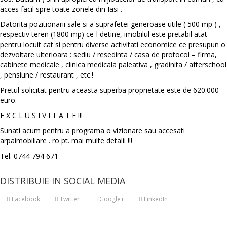
acces facil spre toate zonele din Iasi .
Datorita pozitionarii sale si a suprafetei generoase utile ( 500 mp ) ,
respectiv teren (1800 mp) ce-l detine, imobilul este pretabil atat
pentru locuit cat si pentru diverse activitati economice ce presupun o
dezvoltare ulterioara : sediu / resedinta / casa de protocol – firma,
cabinete medicale , clinica medicala paleativa , gradinita / afterschool
, pensiune / restaurant , etc.!
Pretul solicitat pentru aceasta superba proprietate este de 620.000
euro.
E X C L U S I V I T A T E !!!
Sunati acum pentru a programa o vizionare sau accesati
arpaimobiliare . ro pt. mai multe detalii !!!
Tel. 0744 794 671
DISTRIBUIE IN SOCIAL MEDIA
Facebook
Twitter
Google+
LinkedIn