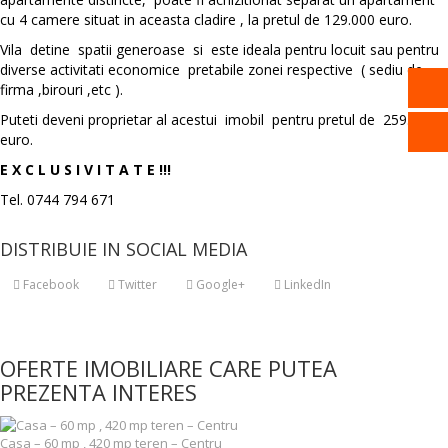
cu 4 camere situat in aceasta cladire , la pretul de 129.000 euro.
Vila detine spatii generoase si este ideala pentru locuit sau pentru
diverse activitati economice pretabile zonei respective ( sediu de
firma ,birouri ,etc ).
Puteti deveni proprietar al acestui imobil pentru pretul de 259.000
euro.
E X C L U S I V I T A T E !!!
Tel. 0744 794 671
DISTRIBUIE IN SOCIAL MEDIA
Facebook
Twitter
Google+
LinkedIn
OFERTE IMOBILIARE CARE PUTEA
PREZENTA INTERES
Casa – 60 mp , 420 mp teren – Centru