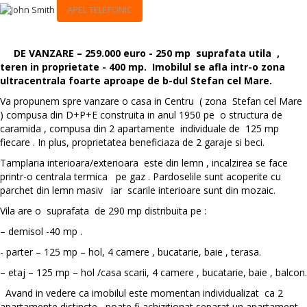
APEL TELEFONIC
DE VANZARE – 259.000 euro - 250 mp  suprafata utila ,
teren in proprietate - 400 mp. Imobilul se afla intr-o zona
ultracentrala foarte aproape de b-dul Stefan cel Mare.
Va propunem spre vanzare o casa in Centru ( zona Stefan cel Mare
) compusa din D+P+E construita in anul 1950 pe o structura de
caramida , compusa din 2 apartamente individuale de 125 mp
fiecare . In plus, proprietatea beneficiaza de 2 garaje si beci.
Tamplaria interioara/exterioara este din lemn , incalzirea se face
printr-o centrala termica pe gaz . Pardoselile sunt acoperite cu
parchet din lemn masiv iar scarile interioare sunt din mozaic.
Vila are o suprafata de 290 mp distribuita pe :
– demisol -40 mp .
- parter – 125 mp – hol, 4 camere , bucatarie, baie , terasa.
– etaj – 125 mp – hol /casa scarii, 4 camere , bucatarie, baie , balcon.
Avand in vedere ca imobilul este momentan individualizat ca 2
apartamente distincte, poate fi achizitionat separat un apartament