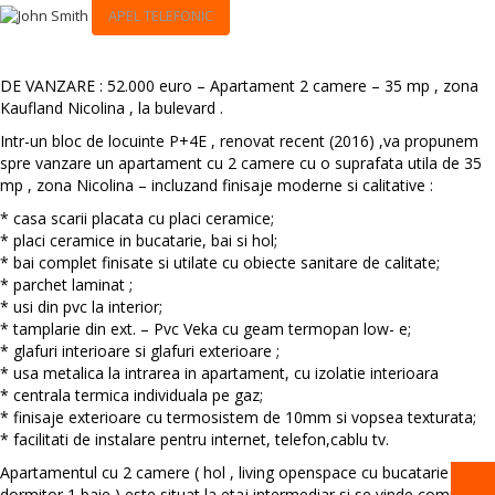
APEL TELEFONIC
DE VANZARE : 52.000 euro – Apartament 2 camere – 35 mp , zona
Kaufland Nicolina , la bulevard .
Intr-un bloc de locuinte P+4E , renovat recent (2016) ,va propunem
spre vanzare un apartament cu 2 camere cu o suprafata utila de 35
mp , zona Nicolina – incluzand finisaje moderne si calitative :
* casa scarii placata cu placi ceramice;
* placi ceramice in bucatarie, bai si hol;
* bai complet finisate si utilate cu obiecte sanitare de calitate;
* parchet laminat ;
* usi din pvc la interior;
* tamplarie din ext. – Pvc Veka cu geam termopan low- e;
* glafuri interioare si glafuri exterioare ;
* usa metalica la intrarea in apartament, cu izolatie interioara
* centrala termica individuala pe gaz;
* finisaje exterioare cu termosistem de 10mm si vopsea texturata;
* facilitati de instalare pentru internet, telefon,cablu tv.
Apartamentul cu 2 camere ( hol , living openspace cu bucatarie , 1
dormitor,1 baie ) este situat la etaj intermediar si se vinde complet