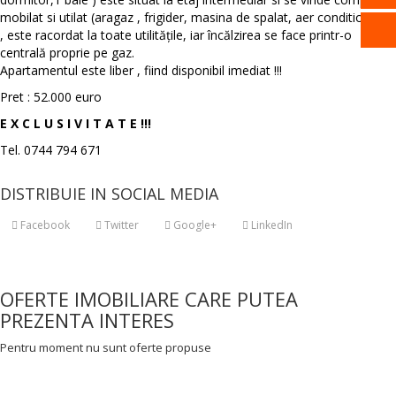
mobilat si utilat (aragaz , frigider, masina de spalat, aer conditionat )
, este racordat la toate utilitățile, iar încălzirea se face printr-o
centrală proprie pe gaz.
Apartamentul este liber , fiind disponibil imediat !!!
Pret : 52.000 euro
E X C L U S I V I T A T E !!!
Tel. 0744 794 671
DISTRIBUIE IN SOCIAL MEDIA
Facebook
Twitter
Google+
LinkedIn
OFERTE IMOBILIARE CARE PUTEA
PREZENTA INTERES
Pentru moment nu sunt oferte propuse