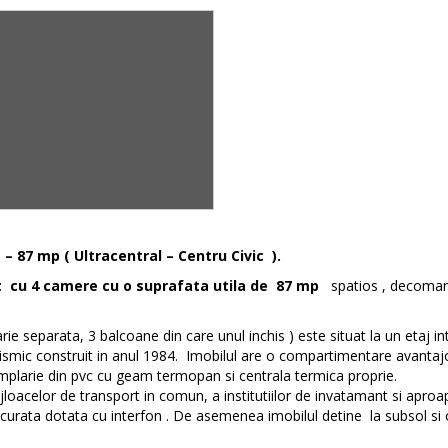
87 mp ( Ultracentral – Centru Civic ).
 cu 4 camere cu o suprafata utila de 87 mp
spatios , decoman
e separata, 3 balcoane din care unul inchis ) este situat la un etaj in
seismic construit in anul 1984. Imobilul are o compartimentare avantajo
tamplarie din pvc cu geam termopan si centrala termica proprie.
oacelor de transport in comun, a institutiilor de invatamant si apro
e curata dotata cu interfon . De asemenea imobilul detine la subsol si 