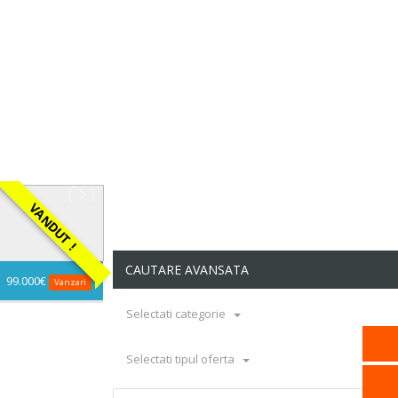
ANDUT !
CAUTARE AVANSATA
99.000€
Vanzari
Selectati categorie
Selectati tipul oferta