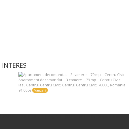
 INTERES
Apartament decomandat – 3 camere – 79 mp – Centru Civic
Iasi, Centru|Centru Civic, Centru|Centru Civic, 70000, Romania
91.000€
Vanzari
MOB SRL | CUI: 37284572 | Reg. Com. J22/724/2017 | Str. Grigore Ureche, nr.