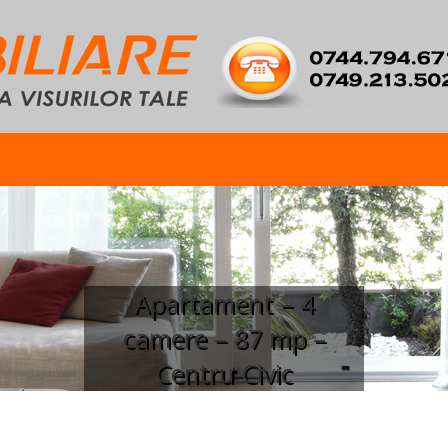
Apartament – 4
camere – 87 mp –
Centru Civic