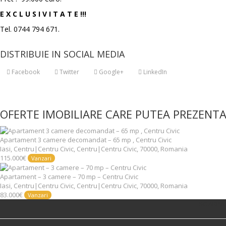
E X C L U S I V I T A T E !!!
Tel. 0744 794 671.
DISTRIBUIE IN SOCIAL MEDIA
Facebook
Twitter
Google+
LinkedIn
OFERTE IMOBILIARE CARE PUTEA PREZENTA
Apartament 3 camere decomandat – 65 mp , Centru Civic
Iasi, Centru|Centru Civic, Centru|Centru Civic, 70000, Romania
115.000€
Vanzari
Apartament – 3 camere – 70 mp – Centru Civic
Iasi, Centru|Centru Civic, Centru|Centru Civic, 70000, Romania
83.000€
Vanzari
SC ARPA I