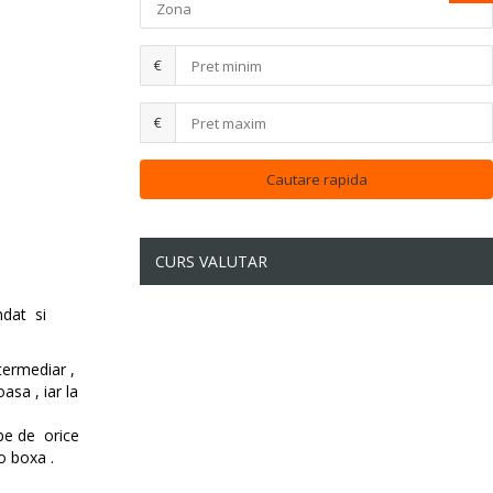
€
€
CURS VALUTAR
dat si
termediar ,
asa , iar la
ape de orice
o boxa .