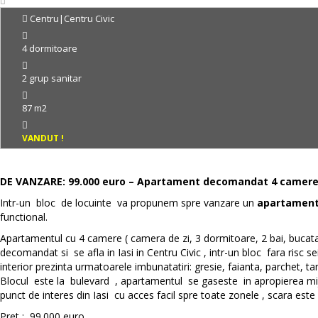
Centru|Centru Civic
4 dormitoare
2 grup sanitar
87 m2
VANDUT !
DE VANZARE: 99.000 euro – Apartament decomandat 4 camere – 
Intr-un bloc de locuinte va propunem spre vanzare un
apartament
functional.
Apartamentul cu 4 camere ( camera de zi, 3 dormitoare, 2 bai, bucatari
decomandat si se afla in Iasi in Centru Civic , intr-un bloc fara risc 
interior prezinta urmatoarele imbunatatiri: gresie, faianta, parchet, 
Blocul este la bulevard , apartamentul se gaseste in apropierea mijl
punct de interes din Iasi cu acces facil spre toate zonele , scara est
Pret : 99.000 euro.