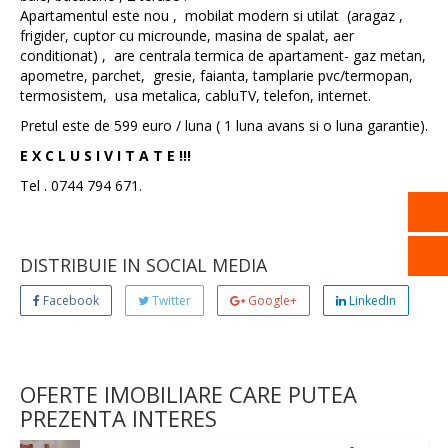
Apartamentul este nou , mobilat modern si utilat (aragaz ,
frigider, cuptor cu microunde, masina de spalat, aer
conditionat) , are centrala termica de apartament- gaz metan,
apometre, parchet, gresie, faianta, tamplarie pvc/termopan,
termosistem, usa metalica, cabluTV, telefon, internet.
Pretul este de 599 euro / luna ( 1 luna avans si o luna garantie).
E X C L U S I V I T A T E !!!
Tel . 0744 794 671.
DISTRIBUIE IN SOCIAL MEDIA
Facebook
Twitter
Google+
LinkedIn
OFERTE IMOBILIARE CARE PUTEA
PREZENTA INTERES