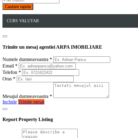
CURS VALUTAR
Trimite un mesaj agentiei ARPA IMOBILIARE
Numele dumneavoastra
*
Email
*
Telefon
*
Oras
*
Mesajul dumneavoastra
*
Inchide
Trimite mesaj
Report Property Listing