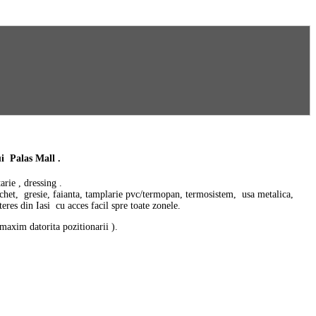
 Palas Mall .
rie , dressing .
archet, gresie, faianta, tamplarie pvc/termopan, termosistem, usa metalica,
eres din Iasi cu acces facil spre toate zonele.
 maxim datorita pozitionarii ).