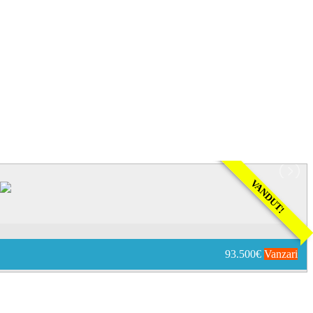
VANDUT!
93.500€
Vanzari