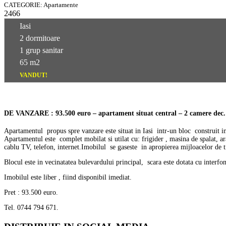
CATEGORIE: Apartamente
2466
Iasi
2 dormitoare
1 grup sanitar
65 m2
VANDUT!
DE VANZARE : 93.500 euro – apartament situat central – 2 camere dec. – 6
Apartamentul propus spre vanzare este situat in Iasi intr-un bloc construit in
Apartamentul este complet mobilat si utilat cu: frigider , masina de spalat, a
cablu TV, telefon, internet.Imobilul se gaseste in apropierea mijloacelor de tr
Blocul este in vecinatatea bulevardului principal, scara este dotata cu interfon
Imobilul este liber , fiind disponibil imediat.
Pret : 93.500 euro.
Tel. 0744 794 671.