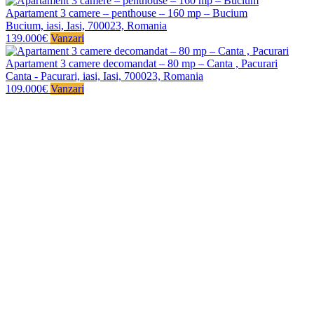
Apartament 3 camere – penthouse – 160 mp – Bucium
Bucium, iasi, Iasi, 700023, Romania
139.000€
Vanzari
Apartament 3 camere decomandat – 80 mp – Canta , Pacurari
Canta - Pacurari, iasi, Iasi, 700023, Romania
109.000€
Vanzari