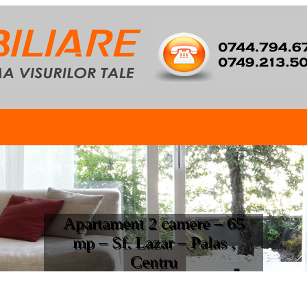
Apartament 2 camere – 65
mp – Sf. Lazar – Palas ,
Centru