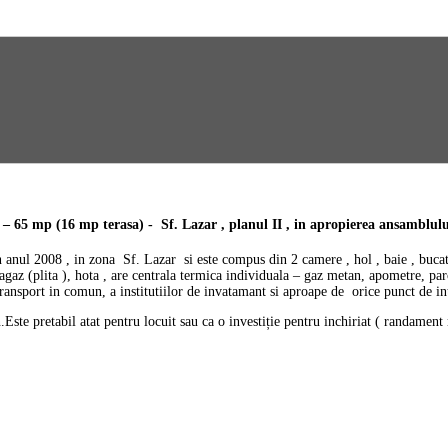
5 mp (16 mp terasa) - Sf. Lazar , planul II , in apropierea ansamblului 
 anul 2008 , in zona Sf. Lazar si este compus din 2 camere , hol , baie , bucata
ragaz (plita ), hota , are centrala termica individuala – gaz metan, apometre, p
ansport in comun, a institutiilor de invatamant si aproape de orice punct de int
.Este pretabil atat pentru locuit sau ca o investiție pentru inchiriat ( randament