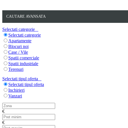
CAUTARE AVANSATA
Selectati categorie
Selectati categorie
Apartamente
Blocuri noi
Case / Vile
Spatii comerciale
Spatii industriale
Terenuri
Selectati tipul oferta
Selectati tipul oferta
Inchirieri
Vanzari
€
€