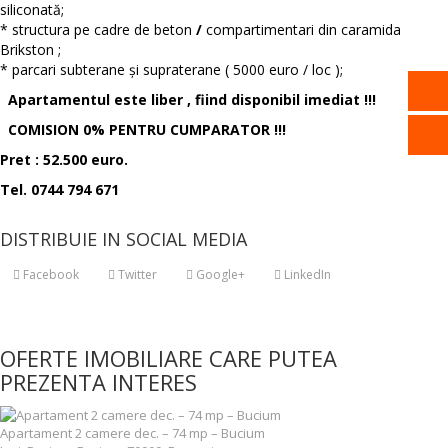
siliconată;
* structura pe cadre de beton
/
compartimentari din caramida
Brikston ;
* parcari subterane și supraterane ( 5000 euro / loc );
Apartamentul este liber , fiind disponibil imediat !!!
COMISION 0% PENTRU CUMPARATOR !!!
Pret : 52.500 euro.
Tel. 0744 794 671
DISTRIBUIE IN SOCIAL MEDIA
Facebook
Twitter
Google+
LinkedIn
OFERTE IMOBILIARE CARE PUTEA
PREZENTA INTERES
Apartament 2 camere dec. – 74 mp – Bucium