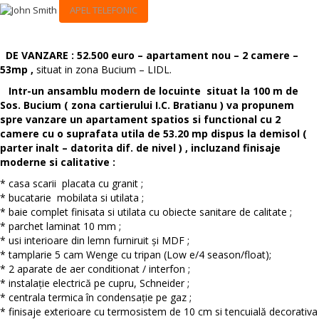
APEL TELEFONIC
DE VANZARE : 52.500 euro – apartament nou – 2 camere –
53mp ,
situat in zona Bucium – LIDL.
Intr-un ansamblu modern de locuinte situat la 100 m de
Sos. Bucium ( zona cartierului I.C. Bratianu ) va propunem
spre vanzare un
apartament spatios si functional cu 2
camere cu o suprafata utila de 53.20 mp dispus la demisol (
parter inalt – datorita dif. de nivel ) , incluzand finisaje
moderne si calitative :
* casa scarii placata cu granit ;
* bucatarie mobilata si utilata ;
* baie complet finisata si utilata cu obiecte sanitare de calitate ;
* parchet laminat 10 mm ;
* usi interioare din lemn furniruit și MDF ;
* tamplarie 5 cam Wenge cu tripan (Low e/4 season/float);
* 2 aparate de aer conditionat / interfon ;
* instalație electrică pe cupru, Schneider ;
* centrala termica în condensație pe gaz ;
* finisaje exterioare cu termosistem de 10 cm si tencuială decorativa